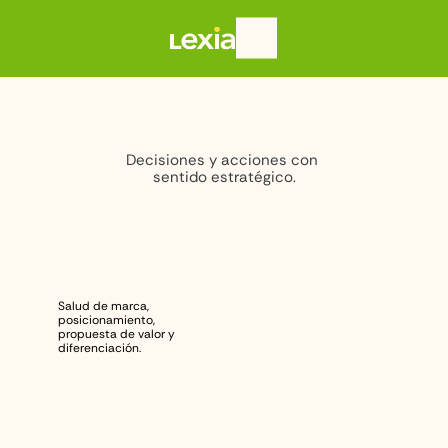
S
e
r
v
i
c
i
o
s
Decisiones y acciones con 
sentido estratégico.
M
a
r
c
a
Salud de marca, 
posicionamiento,
propuesta de valor y 
diferenciación.