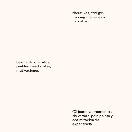
C
o
m
u
n
i
c
a
c
i
ó
n
Narrativas, códigos, 
framing, mensajes y 
formatos.
T
a
r
g
e
t
Segmentos, hábitos, 
perfiles, need states, 
motivaciones.
C
u
s
t
o
m
e
r
e
x
p
e
r
i
e
n
c
e
CX journeys, momentos 
de verdad, pain points y 
optimización de 
experiencia.