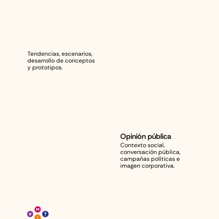
I
n
n
o
v
a
c
i
ó
n
Tendencias, escenarios, 
desarrollo de conceptos 
y prototipos.
Opinión pública
Contexto social, 
conversación pública, 
campañas políticas e 
imagen corporativa.